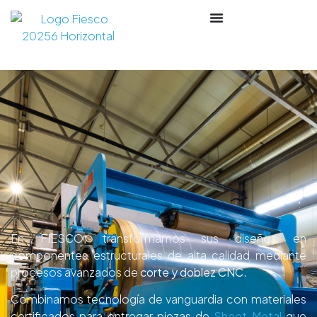
En FIESCO, transformamos sus diseños en
componentes estructurales de alta calidad mediante
procesos avanzados de
corte y doblez CNC
.
Combinamos tecnología de vanguardia con materiales
certificados para entregar piezas de
Sheet Metal
que