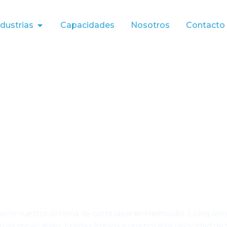
ndustrias
Capacidades
Nosotros
Contacto
iante nuestro sistema de
corte láser en Hermosillo
. La imple
as impecables, bordes limpios y una notable velocidad de re