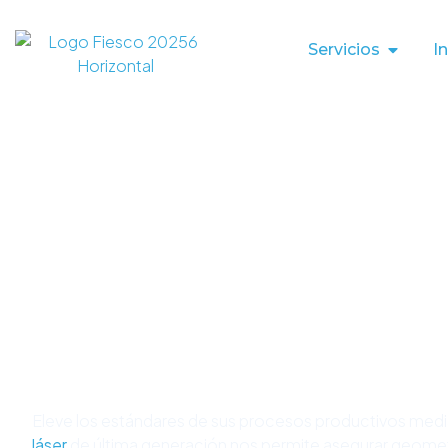
Servicios
I
Eleve los estándares de sus procesos productivos med
láser
de última generación nos permite asegurar geometrí