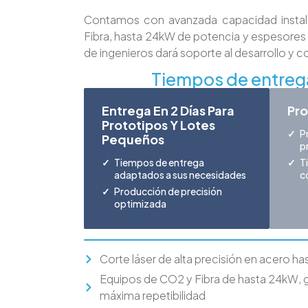
Contamos con avanzada capacidad insta
Fibra, hasta 24kW de potencia y espesores 
de ingenieros dará soporte al desarrollo y c
Tiempos de entrega
Entrega En 2 Días Para
Pro
Prototipos Y Lotes
P
Pequeños
p
Tiempos de entrega
T
adaptados a sus necesidades
c
Producción de precisión
optimizada
Corte láser de alta precisión en acero ha
Equipos de CO2 y Fibra de hasta 24kW, 
máxima repetibilidad