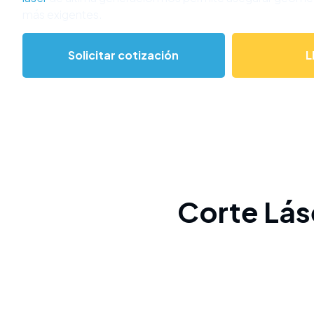
más exigentes.
Solicitar cotización
L
Corte Láse