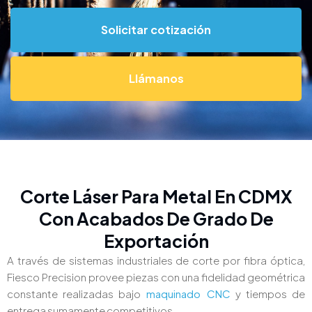
Solicitar cotización
Llámanos
Corte Láser Para Metal En CDMX
Con Acabados De Grado De
Exportación
A través de sistemas industriales de corte por fibra óptica,
Fiesco Precision provee piezas con una fidelidad geométrica
constante realizadas bajo
maquinado CNC
y tiempos de
entrega sumamente competitivos.