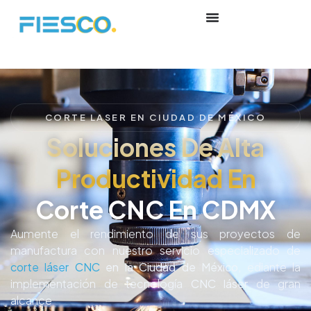
CORTE LASER EN CIUDAD DE MÉXICO
Soluciones De Alta
Productividad En
Corte CNC En CDMX
Aumente el rendimiento de sus proyectos de
manufactura con nuestro servicio especializado de
corte láser CNC
en la Ciudad de México,
ediante la
implementación de tecnología
CNC láser
de gran
alcance