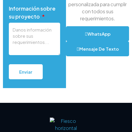
personalizada para cumplir
Información sobre
con todos sus
su proyecto
requerimientos.
WhatsApp
Mensaje De Texto
Enviar