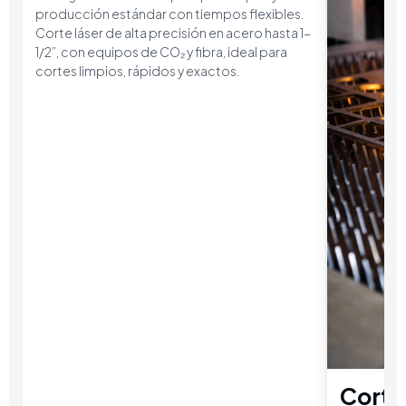
producción estándar con tiempos flexibles.
Corte láser de alta precisión en acero hasta 1-
1/2”, con equipos de CO₂ y fibra, ideal para
cortes limpios, rápidos y exactos.
Corte